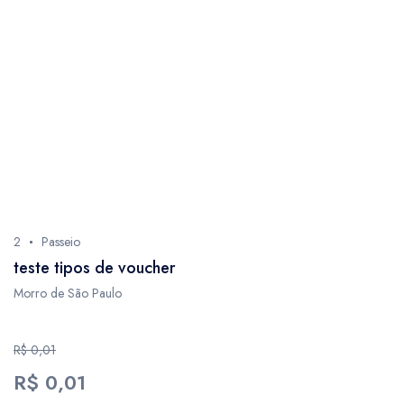
1
3
34
6
2
2
9
18
2
Passeio
4
teste tipos de voucher
2
Morro de São Paulo
1
5
R$ 0,01
1
R$ 0,01
1