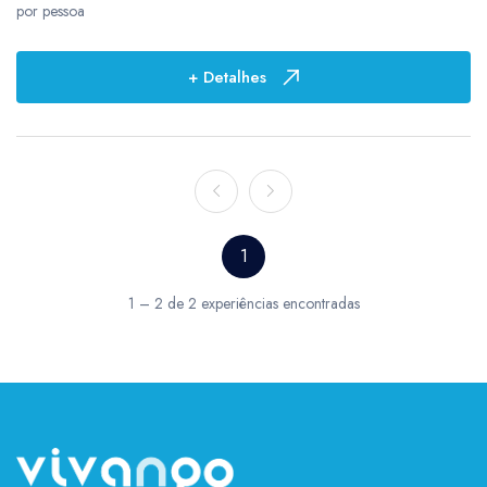
por pessoa
Preço
+ Detalhes
R$ 0,01
-
R$ 12.222,00
Duração
1
0
4
1 – 2 de 2 experiências encontradas
01:30h
1
03 horas
2
06 horas
1
1
5
1 hora
3