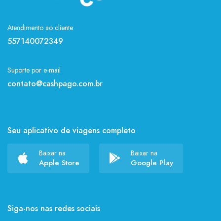
10
3
12
2
Atendimento ao cliente
12 horas
1
557140072349
1:30
2
1:30min
1
Suporte por e-mail
1hora
1
contato@cashpago.com.br
2
4
2 horas
41
Seu aplicativo de viagens completo
24
2
24hs
1
Baixar na
Baixar na
Apple Store
Google Play
2horas
1
3
4
3 horas
3
Siga-nos nas redes sociais
30 Dias
1