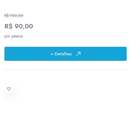
11
R$ 100,00
14
R$ 90,00
Locais
por pessoa
116
+ Detalhes
3
12
3
1
1
1
1
2