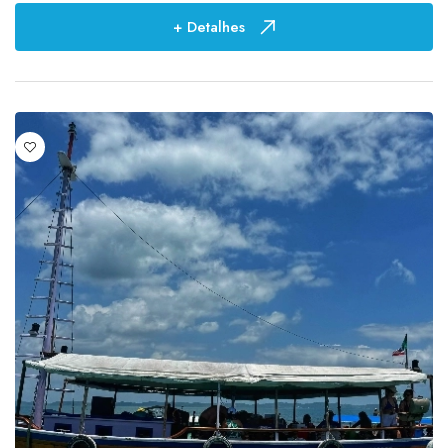
+ Detalhes
Preço
R$ 0,01
-
R$ 2.759,68
Duração
0
4
01:30h
1
03 horas
2
06 horas
1
1
5
1 hora
3