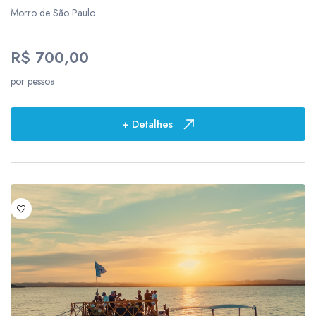
Morro de São Paulo
11
14
R$ 700,00
por pessoa
Locais
93
+ Detalhes
2
11
2
1
1
1
1
2