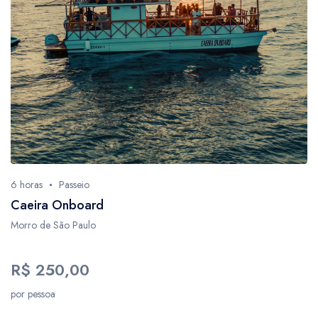
1
3
34
6
2
2
9
18
6 horas
Passeio
4
Caeira Onboard
2
Morro de São Paulo
1
5
R$ 250,00
1
por pessoa
1