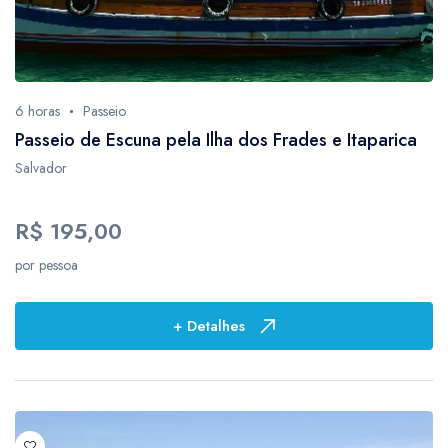
10
3
12
2
12 horas
1
1:30
2
6 horas
Passeio
1:30min
1
Passeio de Escuna pela Ilha dos Frades e Itaparica
1hora
1
Salvador
2
4
R$ 195,00
2 horas
23
24
2
por pessoa
24hs
1
+ Detalhes
2horas
1
3
3
3 horas
3
30 Dias
1