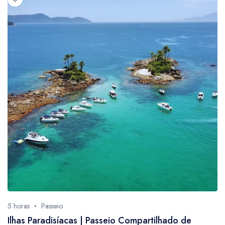
3h30
1
4
3
4 horas
4
44
4
5
1
5 horas
8
6
1
6 horas
105
7
1
7 hrs
1
8
1
8 h
1
8 horas
2
5 horas
Passeio
Ilhas Paradisíacas | Passeio Compartilhado de
88
1