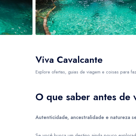
USD
- $
AUD
- $
- Para cancelamento com reembolso deverá 
Ecoturismo
- Caso o serviço esteja com menos de 48hs
Cultural
- O não comparecimento do cliente no hor
United States dollar
Australi
USD
- $
AUD
- $
Parques
Rural
Viva Cavalcante
Etnoturismo
Explore ofertas, guias de viagem e coisas para fa
Enoturismo
O que saber antes de v
Neve
Autenticidade, ancestralidade e natureza 
Se você busca um destino ainda pouco explorado