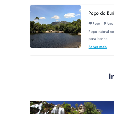
Poço do Buri
Poço
Área 
Poço natural ent
para banho.
Saber mais
I