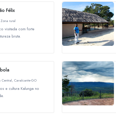
o Félix
Zona rural
o visitada com forte
tureza bruta.
mbola
 Central, Cavalcante-GO
os e cultura Kalunga no
de.