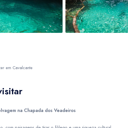
BRL
- R$
BGN
- лв.
ser solicitado com até 48 horas antes do início do serviço e não
 para o início não será permitido o cancelamento.
ário estabelecido será considerado
“NO-SHOW”
e cobrado o valo
an dollar
Brazilian real
Bulgarian lev
BRL
- R$
BGN
- лв.
zer em Cavalcante
isitar
selvagem na Chapada dos Veadeiros
, com paisagens de tirar o fôlego e uma riqueza cultural