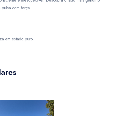
consciente e inesquecível. Descubra o lado mais genuíno
a pulsa com força.
eza em estado puro.
lares