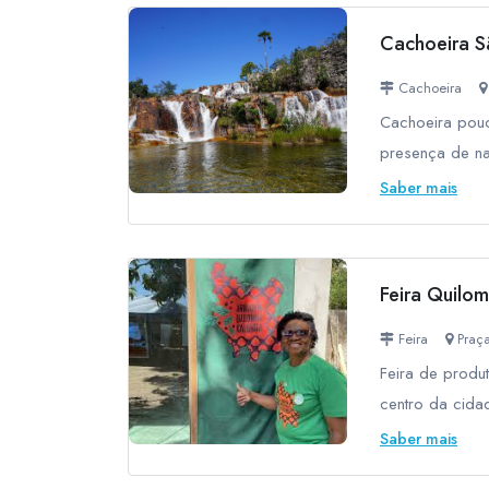
Cachoeira Sã
Cachoeira
Cachoeira pouc
presença de na
Saber mais
Feira Quilo
Feira
Praça
Feira de produt
centro da cida
Saber mais