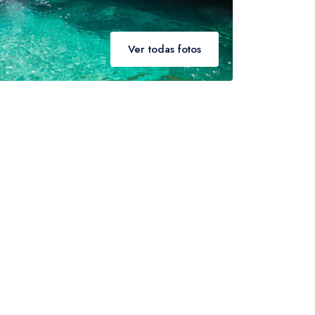
CAD
- $
 será cobrado multa.
Ver todas fotos
r integral do atrativo do voucher.
Canadian dollar
CAD
- $