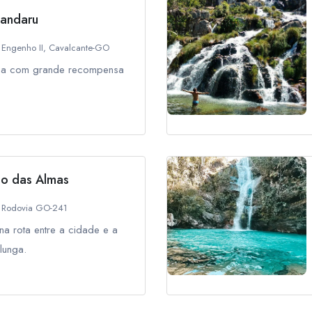
Candaru
Engenho II, Cavalcante-GO
nga com grande recompensa
io das Almas
Rodovia GO-241
a rota entre a cidade e a
lunga.