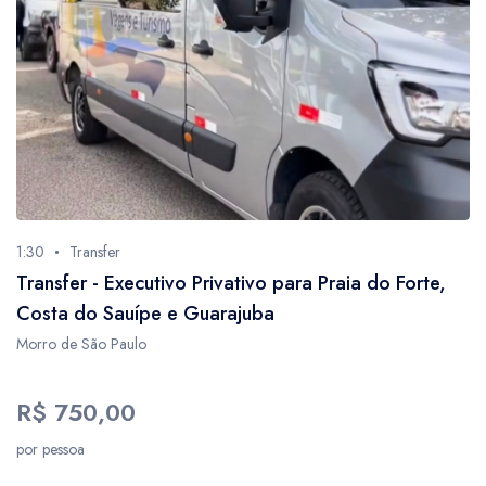
1
3
34
6
2
2
9
1:30
Transfer
18
Transfer - Executivo Privativo para Praia do Forte,
4
Costa do Sauípe e Guarajuba
2
Morro de São Paulo
1
5
R$ 750,00
1
por pessoa
1