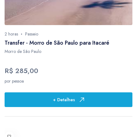
10
3
12
2
12 horas
1
1:30
2
2 horas
Passeio
1:30min
1
Transfer - Morro de São Paulo para Itacaré
1hora
1
Morro de São Paulo
2
4
R$ 285,00
2 horas
41
24
2
por pessoa
24hs
1
+ Detalhes
2horas
1
3
4
3 horas
3
30 Dias
1