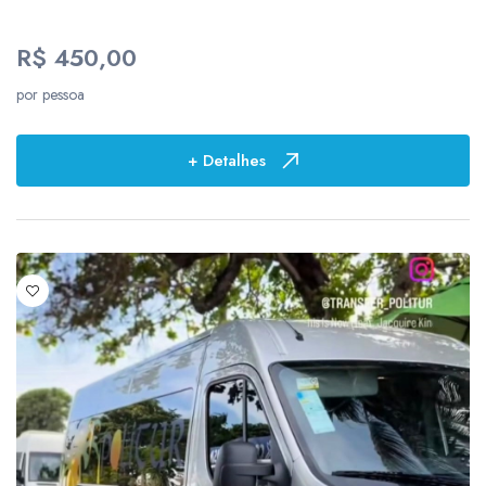
11
R$ 450,00
14
por pessoa
Locais
+ Detalhes
116
3
12
3
1
1
1
1
2