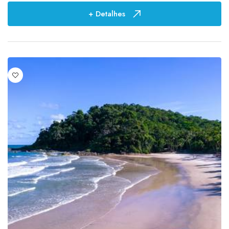
+ Detalhes
Preço
R$ 0,01
-
R$ 12.222,00
Duração
0
4
01:30h
1
03 horas
2
06 horas
1
1
5
1 hora
3