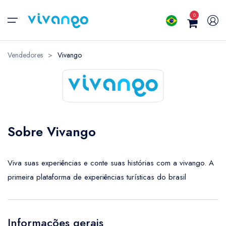
Viva sua história...
0
Natureza
Vendedores
>
Vivango
Transfer
Náutico
Australian dollar
Brazil
Aventura
AUD
- $
BRL
- 
Sobre Vivango
Sol e Praia
Canadian dollar
Unite
CAD
- $
USD
-
Viva suas experiências e conte suas histórias com a vivango. A
Pôr do Sol
primeira plataforma de experiências turísticas do brasil
Brazilian real
Bulga
BRL
- R$
BGN
-
Trilhas
United States dollar
Austr
Informações gerais
Ecoturismo