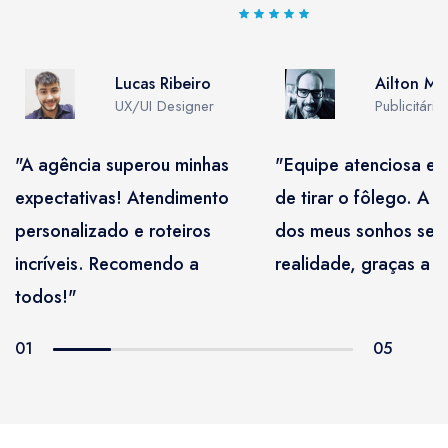
Lucas Ribeiro
Ailton Ma
UX/UI Designer
Publicitário
"A agência superou minhas
"Equipe atenciosa e 
expectativas! Atendimento
de tirar o fôlego. A 
personalizado e roteiros
dos meus sonhos se 
incríveis. Recomendo a
realidade, graças a e
todos!"
01
05