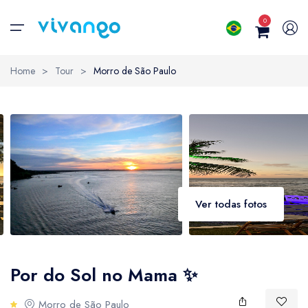
Viva sua história...
0
Natureza
Home
>
Tour
>
Morro de São Paulo
Transfer
Náutico
Australian dollar
Brazil
Aventura
AUD
- $
BRL
- 
Sol e Praia
Canadian dollar
Unite
Ver todas fotos
CAD
- $
USD
-
Pôr do Sol
Brazilian real
Bulga
BRL
- R$
BGN
-
Trilhas
Por do Sol no Mama ✨
United States dollar
Austr
Ecoturismo
Morro de São Paulo