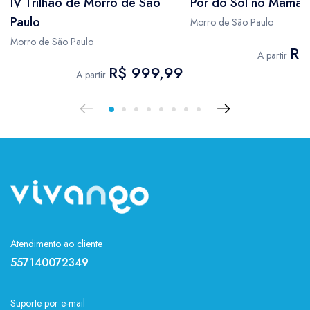
IV Trilhão de Morro de São
Por do Sol no Mama 
Paulo
Morro de São Paulo
Morro de São Paulo
R$
A partir
R$ 999,99
A partir
Atendimento ao cliente
557140072349
Suporte por e-mail