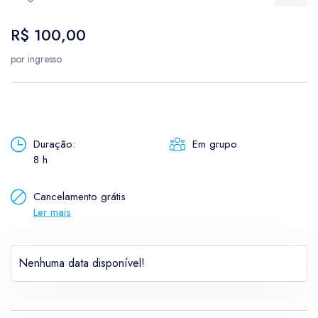
USD
- $
AUD
-
Cultural
R$ 100,00
Bulgarian lev
Canad
BGN
- лв.
CAD
-
por ingresso
Parques
Australian dollar
Brazil
AUD
- $
BRL
- 
Rural
Canadian dollar
Etnoturismo
Duração:
Em grupo
CAD
- $
8 h
Enoturismo
Cancelamento grátis
Neve
Ler mais
Nenhuma data disponível!