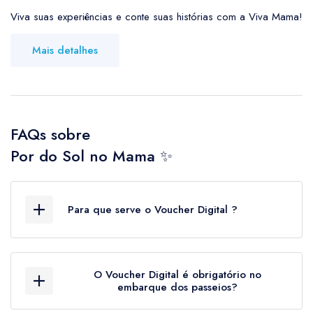
Viva suas experiências e conte suas histórias com a Viva Mama!
Mais detalhes
FAQs sobre
Por do Sol no Mama ✨
Para que serve o Voucher Digital ?
O Voucher Digital é o documento oficial que
comprova a sua aquisição dos passeios, além
O Voucher Digital é obrigatório no
de ser o documento de controle de embarque
embarque dos passeios?
de passageiros nos equipamentos turísticos.