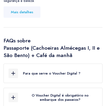
segurança e beleza.
Mais detalhes
FAQs sobre
Passaporte (Cachoeiras Almécegas I, II e
São Bento) + Café da manhã
Para que serve o Voucher Digital ?
O Voucher Digital é o documento oficial que
comprova a sua aquisição dos passeios, além
O Voucher Digital é obrigatório no
de ser o documento de controle de embarque
embarque dos passeios?