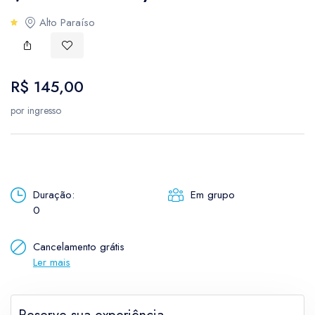
USD
- $
AUD
-
Alto Paraíso
Cultural
Bulgarian lev
Canad
BGN
- лв.
CAD
-
Parques
Australian dollar
Brazil
R$ 145,00
AUD
- $
BRL
- 
Rural
por ingresso
Canadian dollar
Etnoturismo
CAD
- $
Enoturismo
Duração:
Em grupo
Neve
0
Cancelamento grátis
Ler mais