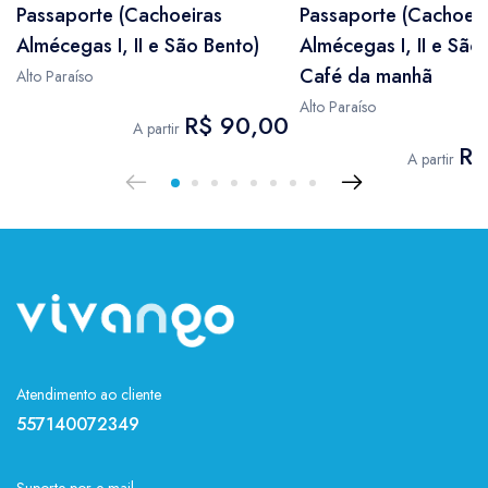
Passaporte (Cachoeiras
Passaporte (Cachoeir
Almécegas I, II e São Bento)
Almécegas I, II e São
Café da manhã
Alto Paraíso
Alto Paraíso
R$ 90,00
A partir
R$
A partir
Atendimento ao cliente
557140072349